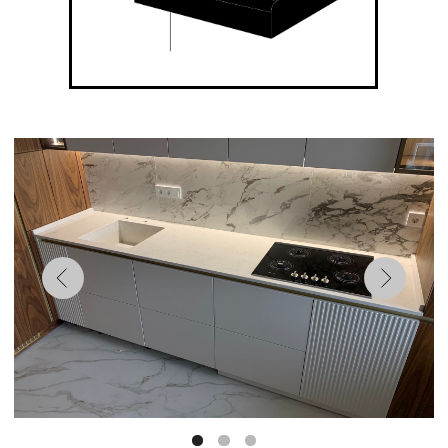
Простые и четкие линии прямого торца выигрышно
смотрятся в любом интерьере. Торец имеет фаску 3
мм, срезанную под углом 45 градусов, что делает
торец не слишком острым, но при этом не лишает
его строгого, классического вида.
Полярная Ночь
Скалы Карелии
Артикул: R 310
Артикул: R 403
2. РАДИУСНЫЙ ТОРЕЦ
Плавный радиусный торец имеет закругление R10,
что придает столешнице мягкий, плавный и