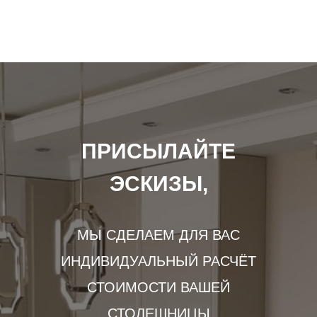
специалистам.
Специальные инструменты для этого процесса
практически не требуются, достаточно просто
наложить мойку на столешницу, предварительно
нанеся силиконовый герметик.
Преимущества
:
- Доступная цена.
- Простота в установке.
ПРИСЫЛАЙТЕ
- Функциональность.
- Любое цветовое решение и форма мойки на ваш
выбор для выражения индивидуальности.
ЭСКИЗЫ,
МЫ СДЕЛАЕМ ДЛЯ ВАС
ИНДИВИДУАЛЬНЫЙ РАСЧЁТ
СТОИМОСТИ ВАШЕЙ
СТОЛЕШНИЦЫ