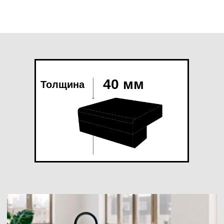
законченный вид.
Жемчуг приморья
Уральские Горы
Артикул: R 500
Артикул: R 503
3. ФИГУРНЫЙ ТОРЕЦ
Необычный фигурный торец столешницы подходит
для кухонь классического итальянского дизайна,
кухонь в стиле прованс или любого другого
формата, который должен подчеркнуть фактуру
Вулканы Камчатки
Золотое кольцо
камня.
Артикул: R 515
Артикул: R 522