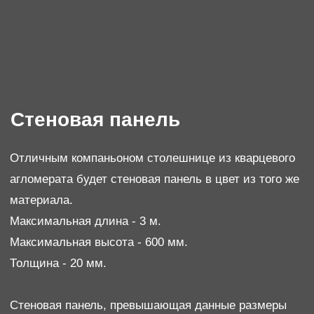
отверстии. Свес столешницы в мойку - минимум 10
мм, что помогает легче ухаживать за столешницей:
нет затеков воды в место крепления мойки и
столешницы, с поверхности столешницы легко
смахивать в мойку лишнюю влагу и крошки.
Преимущества подстольного монтажа:
- Герметичность: благодаря тому, что мойка
"утоплена" в столешницу, стыки между мойкой и
поверхностью практически отсутствуют. Это
исключает возможность попадания влаги, грязи и
бактерий, обеспечивая идеальную гигиену на кухне.
- Прочность: крепление мойки к столешнице
осуществляется специальными крепежными
элементами, которые обеспечивают надежную
фиксацию и исключают риск смещения или
деформации мойки во время эксплуатации.
- Эстетика: подстольный монтаж придает кухне
элегантный, современный вид. Мойка словно
растворяется в столешнице, создавая ощущение
плавности и гармоничности.