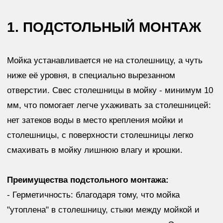
Изделия из кварцевого агломерата рассчитываются
ИНДИВИДУАЛЬНО
по вашему эскизу. Ниже
приведена
ОРИЕНТИРОВОЧНАЯ
стоимость на
столешницы, пристеночные бортики и мойки из
кварцевого агломерата.
Стоимость
любой
кварцевой интегрированной
мойки - от
58 000 ₽