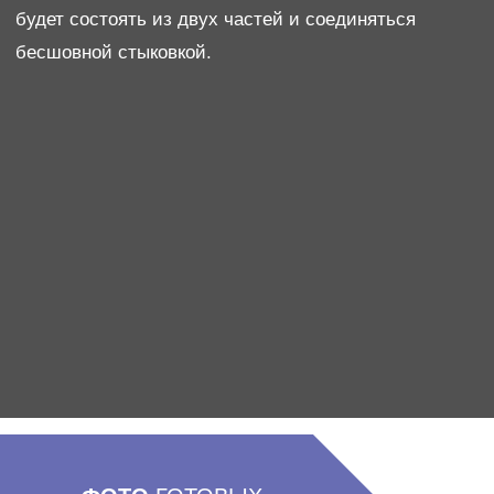
2. ИНТЕГРИРОВАННЫЙ
СПОСОБ
Такой способ представляет собой создание
столешницы с мойкой единым целым. Еще такой
способ называют монолитным.
Преимущества интегрированных моек: