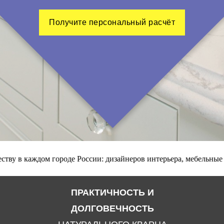
Получите персональный расчёт
Кварцевый агломерат
на 95% состоит из
натурального кварца.
Он прочнее гранита,
ударостойкий, не царапается, отчего отличается
высокой практичностью в быту.
е России: дизайнеров интерьера, мебельные салоны, установочн
Высококачественный материал, который
не имеет
пор.
На его поверхности никогда не появится
ПРАКТИЧНОСТЬ И
плесень, никогда не будут размножаться
болезнетворные бактерии. Можно готовить прямо
ДОЛГОВЕЧНОСТЬ
на его поверхности.